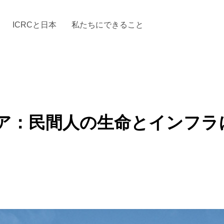
ICRCと日本
私たちにできること
と「国際人道法」とICRC
加する
場からの活動報告
駐日代表のご紹介
お知らせ・ニュース一覧
駐日代表部の使命
ICRCの財政
「赤十
ア：民間人の生命とインフラ