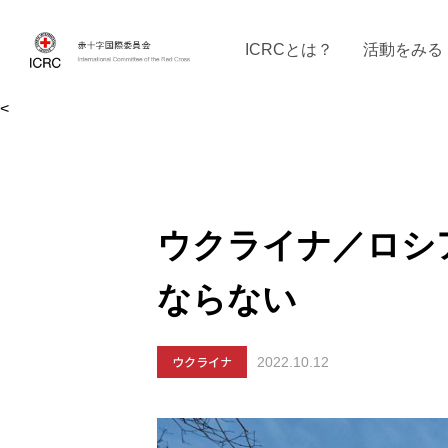
ICRCとは？
活動をみる
<
ICRCの沿革
ICRCの活動：４つの柱
ICRC駐日代表部について
ICRCで働く
戦時の決まりご
イベントに参
現
ウクライナ／ロシ
ならない
ウクライナ
2022.10.12