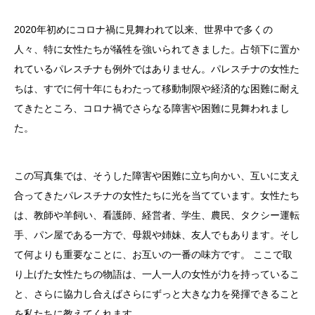
2020年初めにコロナ禍に見舞われて以来、世界中で多くの
人々、特に女性たちが犠牲を強いられてきました。占領下に置か
れているパレスチナも例外ではありません。パレスチナの女性た
ちは、すでに何十年にもわたって移動制限や経済的な困難に耐え
てきたところ、コロナ禍でさらなる障害や困難に見舞われまし
た。
この写真集では、そうした障害や困難に立ち向かい、互いに支え
合ってきたパレスチナの女性たちに光を当てています。女性たち
は、教師や羊飼い、看護師、経営者、学生、農民、タクシー運転
手、パン屋である一方で、母親や姉妹、友人でもあります。そし
て何よりも重要なことに、お互いの一番の味方です。 ここで取
り上げた女性たちの物語は、一人一人の女性が力を持っているこ
と、さらに協力し合えばさらにずっと大きな力を発揮できること
を私たちに教えてくれます。