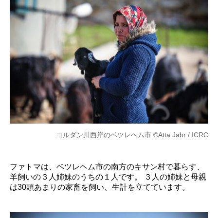
ヨルダン川西岸のベツレヘム市 ©Atta Jabr / ICRC
ファトマは、ベツレヘム市の南方のキサン村で暮らす、
羊飼いの３人姉妹のうちの１人です。 ３人の姉妹と母親
は30頭あまりの家畜を飼い、生計を立てています。