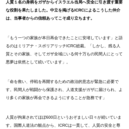
人質１名の身柄をガザからイスラエル当局へ安全に引き渡す重要
な役割を果たしました。中立を掲げるICRCによるこうした仲介
は、当事者からの信頼あってこそ成り立ちます。
「もう一つの家族が本日再会できたことに安堵しています」と語
るのはミリアナ・スポリアリッチICRC総裁。「しかし、残る人
質とその家族、そしてガザ全域にいる何十万もの民間人にとって
悪夢は依然として続いています」。
「命を救い、停戦を再開するための政治的意志が緊急に必要で
す。民間人が戦闘から保護され、人道支援がガザに届けられ、よ
り多くの家族が再会できるようにすることが急務です」
人質が拘束されてほぼ600日というおぞましい日々が続いていま
す。国際人道法の観点から、ICRCは一貫して、人質の安全と尊