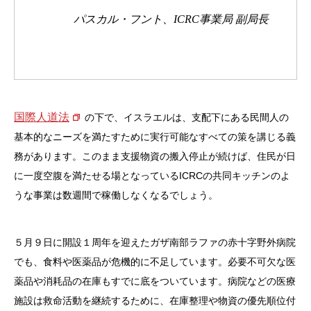
パスカル・フント、ICRC事業局 副局長
国際人道法
の下で、イスラエルは、支配下にある民間人の
基本的なニーズを満たすために実行可能なすべての策を講じる義
務があります。このまま支援物資の搬入停止が続けば、住民が日
に一度空腹を満たせる場となっているICRCの共同キッチンのよ
うな事業は数週間で稼働しなくなるでしょう。
５月９日に開設１周年を迎えたガザ南部ラファの赤十字野外病院
でも、食料や医薬品が危機的に不足しています。必要不可欠な医
薬品や消耗品の在庫もすでに底をついています。病院などの医療
施設は救命活動を継続するために、在庫整理や物資の優先順位付