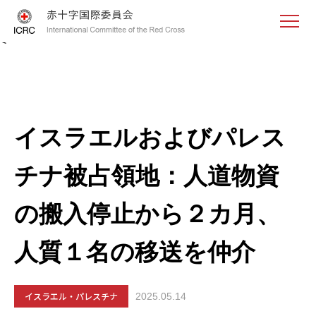
<
イスラエルおよびパレス
チナ被占領地：人道物資
の搬入停止から２カ月、
人質１名の移送を仲介
イスラエル・パレスチナ
2025.05.14