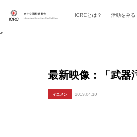
ICRCとは？
活動をみる
<
ICRCの沿革
ICRCの活動：４つの柱
ICRC駐日代表部について
ICRCで働く
戦時の決まりご
イベントに参
現
最新映像：「武器
イエメン
2019.04.10