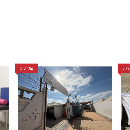
ガザ地区
レバ