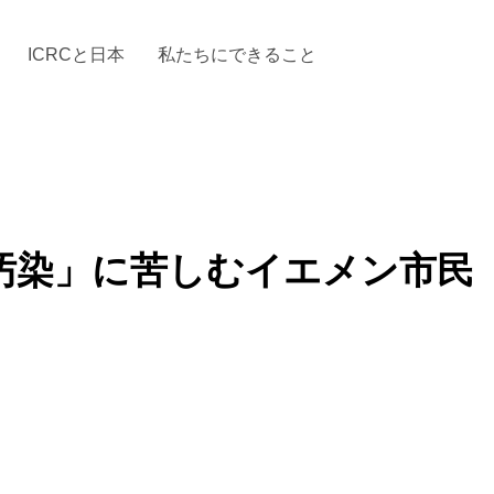
ICRCと日本
私たちにできること
と「国際人道法」とICRC
加する
場からの活動報告
駐日代表のご紹介
お知らせ・ニュース一覧
駐日代表部の使命
ICRCの財政
「赤十
汚染」に苦しむイエメン市民