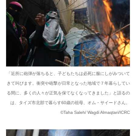
「近所に砲弾が落ちると、子どもたちは必死に服にしがみついて
きて叫びます。衝突や砲撃が日常となった地域で７年暮らしてい
る間に、多くの人々が正気を保てなくなってきました」と語るの
は、タイズ市北部で暮らす60歳の祖母、オム・サイードさん。
©Taha Saleh/ Wagdi Almaqtari/ICRC