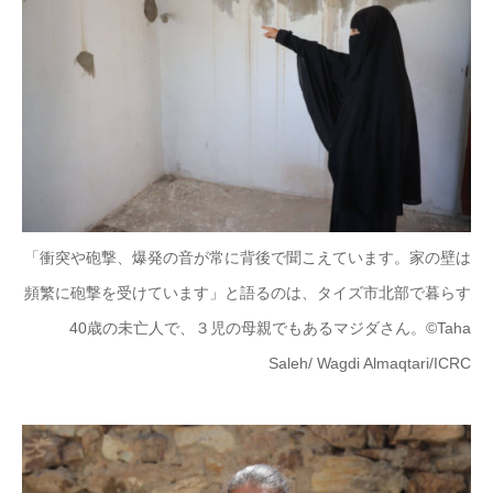
「衝突や砲撃、爆発の音が常に背後で聞こえています。家の壁は
頻繁に砲撃を受けています」と語るのは、タイズ市北部で暮らす
40歳の未亡人で、３児の母親でもあるマジダさん。
©Taha
Saleh/ Wagdi Almaqtari/ICRC