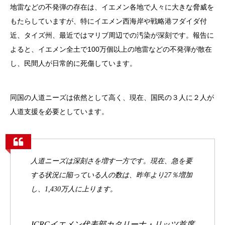
地雷などの不発弾の存在は、イエメン各地で人々に大きな脅威を
もたらしていますが、特にイエメン西海岸や戦略港フダイダ付
近、タイズ州、最近ではマリブ周辺での汚染が深刻です。報告に
よると、イエメン全土で100万個以上の地雷などの不発弾が散在
し、民間人が日常的に死傷しています。
同国の人道ニーズは依然として高く、現在、国民の３人に２人が
人道支援を必要としています。
人道ニーズは深刻さを増す一方です。現在、急を要
する状況に陥っている人の数は、昨年より27％増加
し、1,430万人に上ります。
ICRCイエメン代表部カタリーナ・リッツ首席