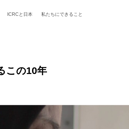
ICRCと日本
私たちにできること
と「国際人道法」とICRC
加する
場からの活動報告
駐日代表のご紹介
お知らせ・ニュース一覧
駐日代表部の使命
ICRCの財政
「赤十
るこの10年