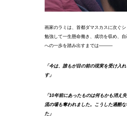
画家のラミは、首都ダマスカスに次ぐシ
勉強して一生懸命働き、成功を収め、自
への一歩を踏み出すまでは———
「今は、誰もが目の前の現実を受け入れ
す」
「10年前にあったものは何もかも消え
流の場も奪われました。こうした過酷な
た」