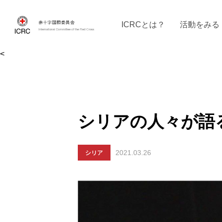
ICRCとは？
活動をみる
<
ICRCの沿革
ICRCの活動：４つの柱
ICRC駐日代表部について
ICRCで働く
戦時の決まりご
イベントに参
現
シリアの人々が語
シリア
2021.03.26