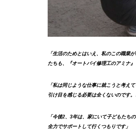
「生活のためとはいえ、私のこの職業が
たちも、『オートバイ修理工のアミナ』
「私は同じような仕事に就こうと考えて
引け目を感じる必要は全くないのです。
「今後2、3年は、家にいて子どもたち
全力でサポートして行くつもりです」