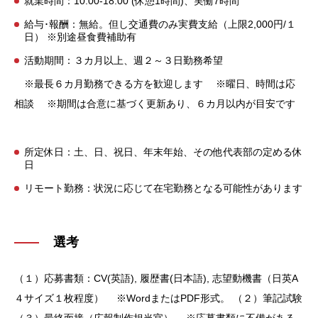
就業時間：10:00-18:00 (休憩1時間)、実働7時間
給与･報酬：無給。但し交通費のみ実費支給（上限2,000円/１
日） ※別途昼食費補助有
活動期間：３カ月以上、週２～３日勤務希望
※最長６カ月勤務できる方を歓迎します
※曜日、時間は応
相談
※期間は合意に基づく更新あり、６カ月以内が目安です
所定休日：土、日、祝日、年末年始、その他代表部の定める休
日
リモート勤務：状況に応じて在宅勤務となる可能性があります
選考
（１）応募書類：CV(英語), 履歴書(日本語), 志望動機書（日英A
４サイズ１枚程度）
※WordまたはPDF形式。
（２）筆記試験
（３）最終面接（広報制作担当官）
※応募書類に不備がある