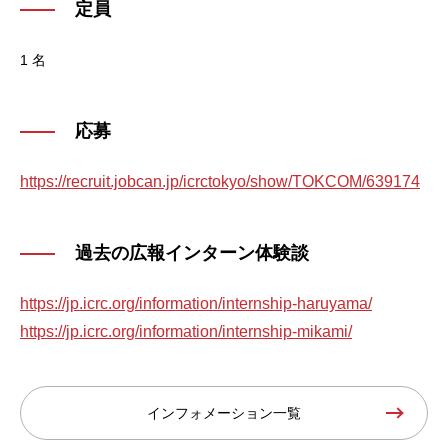
定員
1 名
応募
https://recruit.jobcan.jp/icrctokyo/show/TOKCOM/639174
過去の広報インターン体験談
https://jp.icrc.org/information/internship-haruyama/
https://jp.icrc.org/information/internship-mikami/
インフォメーション一覧