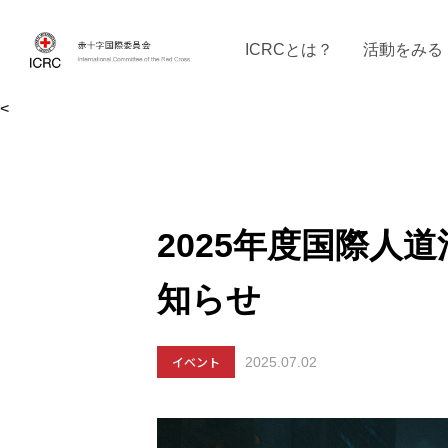
ICRCとは？
活動をみる
<
ICRCの沿革
ICRCの活動：４つの柱
ICRC駐日代表部について
ICRCで働く
戦時の決まりご
イベントに参
現
2025年度国際人
知らせ
イベント
2025.07.02