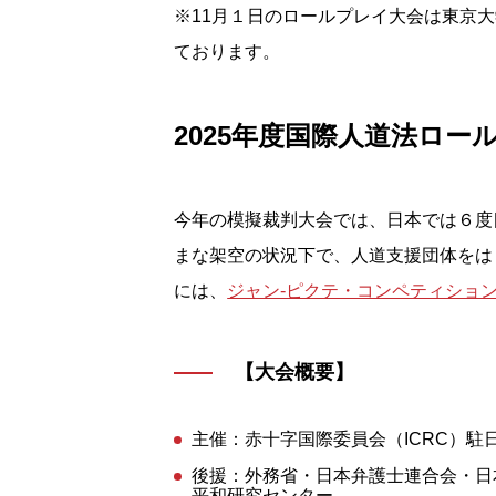
※11月１日のロールプレイ大会は東京
ております。
2025年度国際人道法ロー
今年の模擬裁判大会では、日本では６度
まな架空の状況下で、人道支援団体をは
には、
ジャン-ピクテ・コンペティション(Conco
【大会概要】
主催：赤十字国際委員会（ICRC）駐
後援：外務省・日本弁護士連合会・日本
平和研究センター