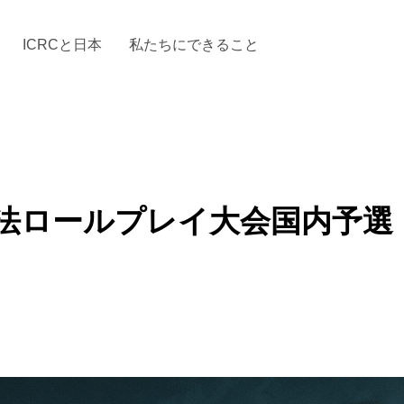
ICRCと日本
私たちにできること
と「国際人道法」とICRC
加する
場からの活動報告
駐日代表のご紹介
お知らせ・ニュース一覧
駐日代表部の使命
ICRCの財政
「赤十
道法ロールプレイ大会国内予