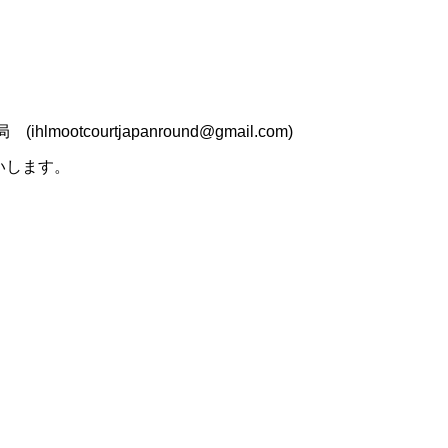
ootcourtjapanround@gmail.com)
いします。