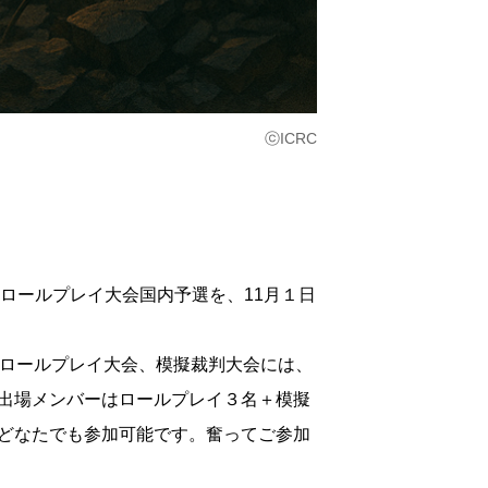
ⓒICRC
w：IHL）ロールプレイ大会国内予選を、11月１日
。ロールプレイ大会、模擬裁判大会には、
出場メンバーはロールプレイ３名＋模擬
どなたでも参加可能です。奮ってご参加