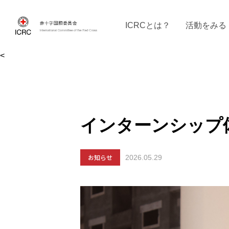
ICRCとは？
活動をみる
<
ICRCの沿革
ICRCの活動：４つの柱
ICRC駐日代表部について
ICRCで働く
戦時の決まりご
イベントに参
現
インターンシップ
お知らせ
2026.05.29