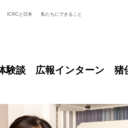
ICRCと日本
私たちにできること
と「国際人道法」とICRC
加する
場からの活動報告
駐日代表のご紹介
お知らせ・ニュース一覧
駐日代表部の使命
ICRCの財政
「赤十
体験談 広報インターン 猪