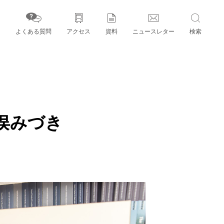
よくある質問
アクセス
資料
ニュースレター
検索
字」とパートナー機関
俣みづき