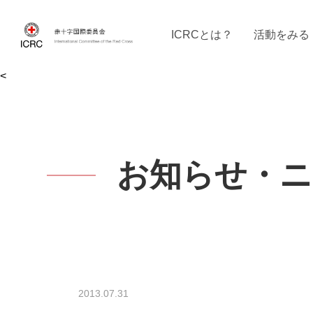
ICRCとは？
活動をみる
<
ICRCの沿革
ICRCの活動：４つの柱
ICRC駐日代表部について
ICRCで働く
戦時の決まりご
イベントに参
現
お知らせ・ニ
2013.07.31