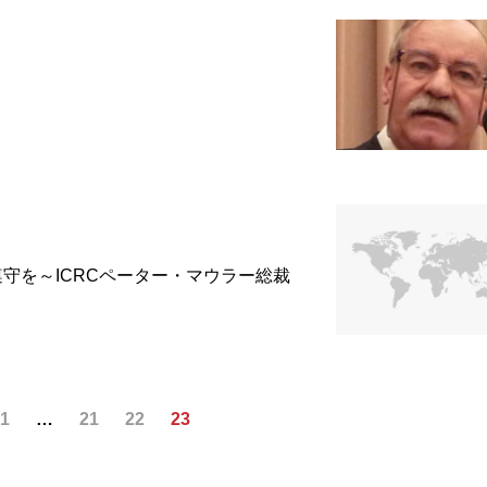
守を～ICRCペーター・マウラー総裁
1
…
21
22
23