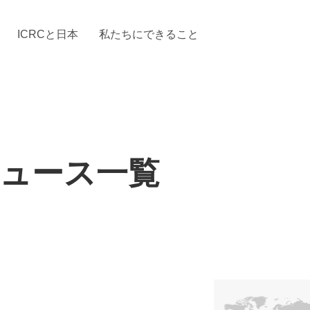
ICRCと日本
私たちにできること
と「国際人道法」とICRC
加する
場からの活動報告
駐日代表のご紹介
お知らせ・ニュース一覧
駐日代表部の使命
ICRCの財政
「赤十
ュース一覧