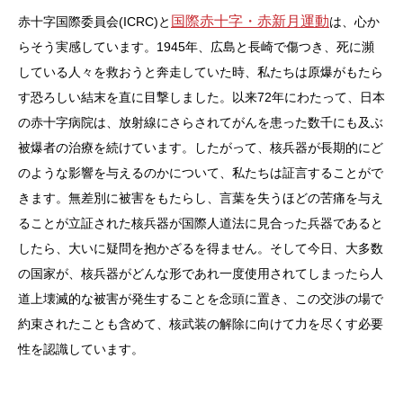
国際赤十字・赤新月運動
赤十字国際委員会(ICRC)と
は、心か
らそう実感しています。1945年、広島と長崎で傷つき、死に瀕
している人々を救おうと奔走していた時、私たちは原爆がもたら
す恐ろしい結末を直に目撃しました。以来72年にわたって、日本
の赤十字病院は、放射線にさらされてがんを患った数千にも及ぶ
被爆者の治療を続けています。したがって、核兵器が長期的にど
のような影響を与えるのかについて、私たちは証言することがで
きます。無差別に被害をもたらし、言葉を失うほどの苦痛を与え
ることが立証された核兵器が国際人道法に見合った兵器であると
したら、大いに疑問を抱かざるを得ません。そして今日、大多数
の国家が、核兵器がどんな形であれ一度使用されてしまったら人
道上壊滅的な被害が発生することを念頭に置き、この交渉の場で
約束されたことも含めて、核武装の解除に向けて力を尽くす必要
性を認識しています。