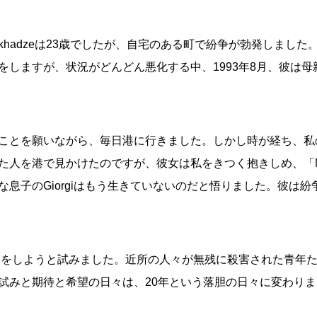
 Popkhadzeは23歳でしたが、自宅のある町で紛争が勃発し
しますが、状況がどんどん悪化する中、1993年8月、彼は母親
。
ことを願いながら、毎日港に行きました。しかし時が経ち、私
人を港で見かけたのですが、彼女は私をきつく抱きしめ、「Mzev
息子のGiorgiはもう生きていないのだと悟りました。彼は
の墓参りをしようと試みました。近所の人々が無残に殺害された青
試みと期待と希望の日々は、20年という落胆の日々に変わり