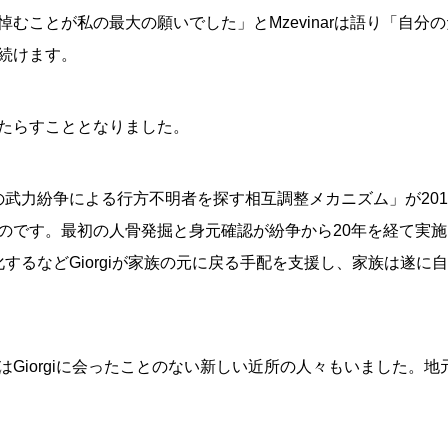
むことが私の最大の願いでした」とMzevinarは語り「自分
続けます。
たらすこととなりました。
降の武力紛争による行方不明者を探す相互調整メカニズム」が201
です。最初の人骨発掘と身元確認が紛争から20年を経て実施され
化するなどGiorgiが家族の元に戻る手配を支援し、家族は遂
iorgiに会ったことのない新しい近所の人々もいました。地元の