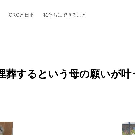
ICRCと日本
私たちにできること
と「国際人道法」とICRC
加する
場からの活動報告
駐日代表のご紹介
お知らせ・ニュース一覧
駐日代表部の使命
ICRCの財政
「赤十
埋葬するという母の願いが叶