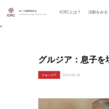
ICRCとは？
活動をみる
<
ICRCの沿革
ICRCの活動：４つの柱
ICRC駐日代表部について
ICRCで働く
戦時の決まりご
イベントに参
現
グルジア：息子を
ジョージア
2013.08.10