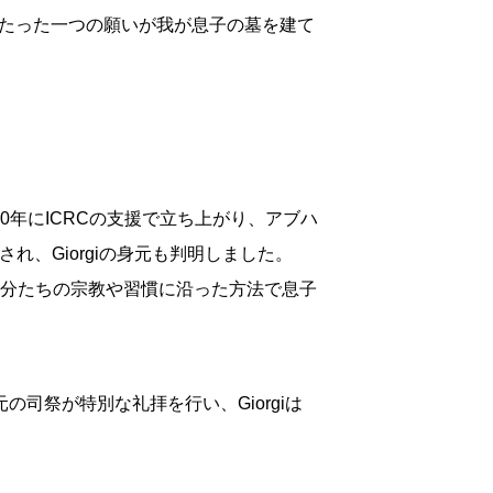
のたった一つの願いが我が息子の墓を建て
0年にICRCの支援で立ち上がり、アブハ
、Giorgiの身元も判明しました。
に自分たちの宗教や習慣に沿った方法で息子
司祭が特別な礼拝を行い、Giorgiは