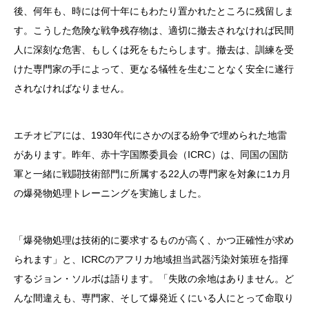
後、何年も、時には何十年にもわたり置かれたところに残留しま
す。こうした危険な戦争残存物は、適切に撤去されなければ民間
人に深刻な危害、もしくは死をもたらします。撤去は、訓練を受
けた専門家の手によって、更なる犠牲を生むことなく安全に遂行
されなければなりません。
エチオピアには、1930年代にさかのぼる紛争で埋められた地雷
があります。昨年、赤十字国際委員会（ICRC）は、同国の国防
軍と一緒に戦闘技術部門に所属する22人の専門家を対象に1カ月
の爆発物処理トレーニングを実施しました。
「爆発物処理は技術的に要求するものが高く、かつ正確性が求め
られます」と、ICRCのアフリカ地域担当武器汚染対策班を指揮
するジョン・ソルボは語ります。「失敗の余地はありません。ど
んな間違えも、専門家、そして爆発近くにいる人にとって命取り