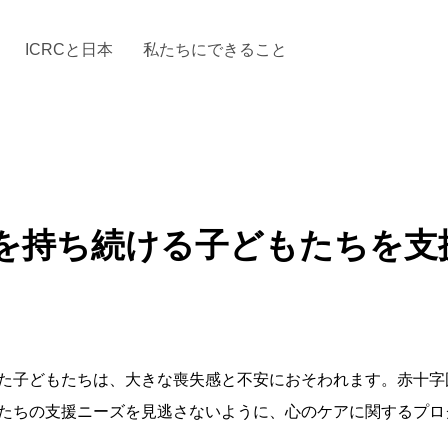
ICRCと日本
私たちにできること
と「国際人道法」とICRC
加する
場からの活動報告
駐日代表のご紹介
お知らせ・ニュース一覧
駐日代表部の使命
ICRCの財政
「赤十
を持ち続ける子どもたちを支
た子どもたちは、大きな喪失感と不安におそわれます。赤十字国
たちの支援ニーズを見逃さないように、心のケアに関するプロ