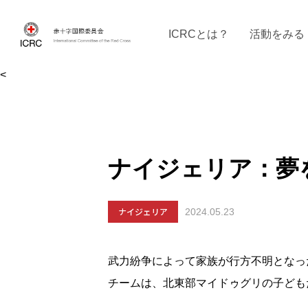
ICRCとは？
活動をみる
<
ICRCの沿革
ICRCの活動：４つの柱
ICRC駐日代表部について
ICRCで働く
戦時の決まりご
イベントに参
現
ナイジェリア：夢
ナイジェリア
2024.05.23
武力紛争によって家族が行方不明となっ
チームは、北東部マイドゥグリの子ども