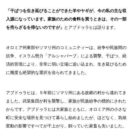
「干ばつを生き延びることができた羊やヤギが、今の私の主な収
入源になっています。家族のための食料を買うときは、その一部
を売らざるを得ないのですが」
とアブドゥラヒは語ります。
オロミア州東部やソマリ州のコミュニティーは、紛争や民族間の
抗争、イスラム勢力「アルシャバーブ」による襲撃、干ばつ、経
済的苦境により、非常に弱い立場に追い込まれ、生き延びるため
に幾度も絶望的な選択を迫られてきました。
アブドゥラヒは、５年前にソマリ州にある故郷の村から逃れてき
ました。武装集団が村を襲撃し、家族が民族紛争の標的にされた
からです。アブドゥラヒは大家族とともに、オロミア州の小さな
町に安全な場所を見つけて暮らし始めましたが、ほどなく、気候
変動の影響ですべてが干上がり、飼っていた家畜も失いました。