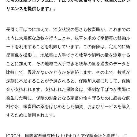
たちの保険プログラムは、干ばつから家畜を守り、牧畜民にレジ
リエンスを提供します」。
長引く干ばつに加えて、治安状況の悪さも牧畜民が、これまでの
ように大規模な放牧を行うことや、牧草を求めて季節毎の移動ル
ートを利用することを制限しています。この保険は、定期的に衛
星画像を撮影し、地域毎に入手できる牧草や飼料の量を測定する
ことに加えて、その地域で入手できる牧草の量を過去のデータと
比較して、異常がないかどうかを追跡します。その上で、牧草が
深刻に不足することが予測されると、保険加入者に対して、保険
金が支払われます。支払われた保険金は、深刻な干ばつが実際に
発生した時に、保険の対象となる家畜の命を守るために必要な飼
料や水、家畜用の薬をはじめとした物資、およびサービスを購入
するために使用されます。
ICRCは、国際家畜研究所およびオロミア保険会社と提携し、こ