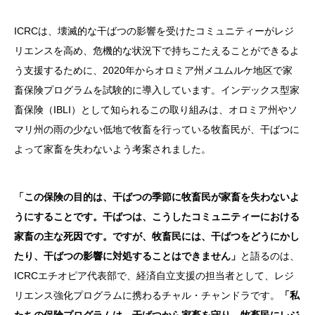
ICRCは、壊滅的な干ばつの影響を受けたコミュニティーがレジ
リエンスを高め、危機的な状況下で持ちこたえることができるよ
う支援するために、2020年からオロミア州メユムルケ地区で家
畜保険プログラムを試験的に導入しています。インデックス型家
畜保険（IBLI）として知られるこの取り組みは、オロミア州やソ
マリ州の雨の少ない低地で牧畜を行っている牧畜民が、干ばつに
よって家畜を失わないよう考案されました。
「この保険の目的は、干ばつの季節に牧畜民が家畜を失わないよ
うにすることです。干ばつは、こうしたコミュニティーにおける
家畜の主な死因です。ですが、牧畜民には、干ばつをどうにかし
たり、干ばつの影響に対処することはできません」
と語るのは、
ICRCエチオピア代表部で、経済自立支援の担当者として、レジ
リエンス強化プログラムに携わるチャル・チャンドラです。
「私