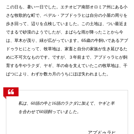
この日も、暑い一日でした。エチオピア南部オロミア州にある小
さな牧歌的な町で、ベデル・アブドゥラヒは自分の小屋の周りを
歩き回って、辺りを点検していました。この土地は、つい最近ま
でまるで砂漠のようでしたが、まばらな雨が降ったことから今
は、草木が茂り、緑が広がっています。65歳の牛飼いであるアブ
ドゥラヒにとって、牧草地は、家畜と自分の家族が生き延びるた
めに不可欠なものです。ですが、３年前まで、アブドゥラヒが飼
育する牛やラクダ、ヤギ、羊の命を支えていたこの牧草地は、干
ばつにより、わずか数カ月のうちにほぼ失われました。
私は、60頭の牛と16頭のラクダに加えて、ヤギと羊
を合わせて60頭飼っていました。
アブドゥラヒ