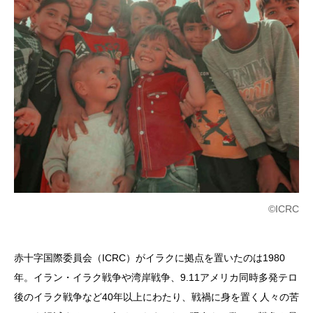
©ICRC
赤十字国際委員会（ICRC）がイラクに拠点を置いたのは1980
年。イラン・イラク戦争や湾岸戦争、9.11アメリカ同時多発テロ
後のイラク戦争など40年以上にわたり、戦禍に身を置く人々の苦