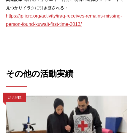
見つかりイラクに引き渡される：
https://jp.icrc.org/activity/iraq-receives-remains-missing-
person-found-kuwait-first-time-2013/
その他の活動実績
ガザ地区