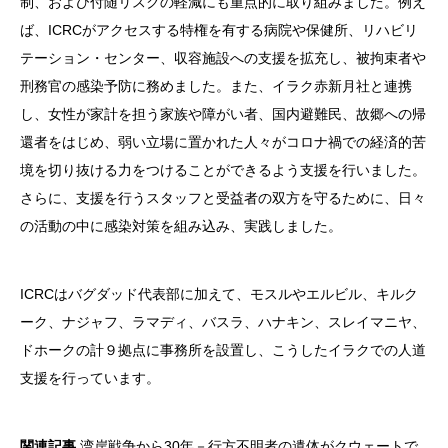
制、および付随リスクの軽減にも重点的に取り組みました。例え
ば、ICRCがアクセスする特権を有する病院や保健所、リハビリ
テーション・センター、収容施設への支援を拡充し、被拘束者や
刑務官の感染予防に務めました。また、イラク赤新月社と連携
し、女性が家計を担う家族や障がい者、国内避難民、故郷への帰
還者をはじめ、弱い立場に置かれた人々がコロナ禍での経済的苦
境を切り抜ける力をつけることができるよう支援を行いました。
さらに、支援を行うスタッフと受益者の双方を守るために、日々
の活動の中に感染対策を組み込み、実践しました。
ICRCはバグダッド代表部に加えて、モスルやエルビル、キルク
ーク、ナジャフ、ラマディ、バスラ、ハナキン、スレイマニヤ、
ドホークの計９拠点に事務所を設置し、こうしたイラクでの人道
支援を行っています。
関連記事
湾岸戦争から30年－行方不明者の遺体がクウェートで