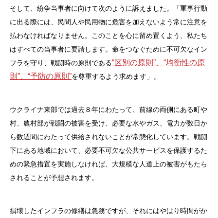
そして、紛争当事者に向けて次のように訴えました。「軍事行動
に出る際には、民間人や民用物に危害を加えないよう常に注意を
払わなければなりません。このことを心に留め置くよう、私たち
はすべての当事者に要請します。命をつなぐために不可欠なイン
“区別の原則”、“均衡性の原
フラを守り、戦闘時の原則である
則”、“予防の原則”
を尊重するよう求めます」。
ウクライナ東部では過去８年にわたって、前線の両側にある町や
村、農村部が戦闘の被害を受け、必要な水やガス、電力が数日か
ら数週間にわたって供給されないことが常態化しています。戦闘
下にある地域において、必要不可欠な公共サービスを保護するた
めの緊急措置を実施しなければ、大規模な人道上の被害がもたら
されることが予想されます。
損壊したインフラの修繕は急務ですが、それにはやはり時間がか