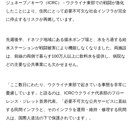
ジュネーブ／キーウ（ICRC）－ウクライナ東部での戦闘が激化
したことにより、住民にとって必要不可欠な社会インフラが完全
に停止するリスクが再燃しています。
先週後半、ドネツク地域にある揚水ポンプ場と、水をろ過する給
水ステーションが戦闘被害により機能しなくなりました。両施設
は、前線の両側で暮らす100万人以上に飲料水を提供し、病院な
どの主要な公共事業にも欠かせません。
「ここ数日にわたり、ウクライナ東部で起きている事態を非常に
憂慮しています」と語るのは、ICRCウクライナ代表部のフロー
レンス・ジレット首席代表。「必要不可欠な公共サービスに直結
する民間インフラと、そのインフラを運用・維持・修理する民間
人は、国際人道法の下で保護されています」。