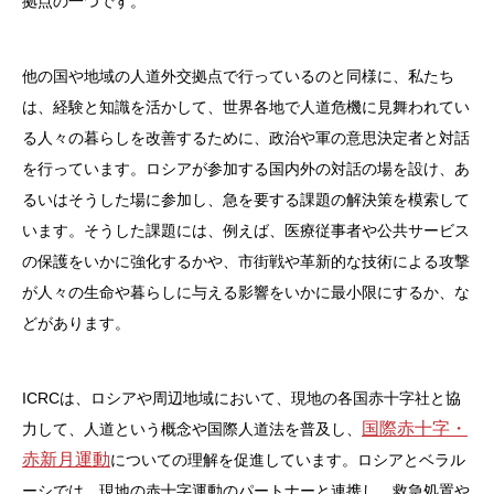
拠点の一つです。
他の国や地域の人道外交拠点で行っているのと同様に、私たち
は、経験と知識を活かして、世界各地で人道危機に見舞われてい
る人々の暮らしを改善するために、政治や軍の意思決定者と対話
を行っています。ロシアが参加する国内外の対話の場を設け、あ
るいはそうした場に参加し、急を要する課題の解決策を模索して
います。そうした課題には、例えば、医療従事者や公共サービス
の保護をいかに強化するかや、市街戦や革新的な技術による攻撃
が人々の生命や暮らしに与える影響をいかに最小限にするか、な
どがあります。
ICRCは、ロシアや周辺地域において、現地の各国赤十字社と協
国際赤十字・
力して、人道という概念や国際人道法を普及し、
赤新月運動
についての理解を促進しています。ロシアとベラル
ーシでは、現地の赤十字運動のパートナーと連携し、救急処置や