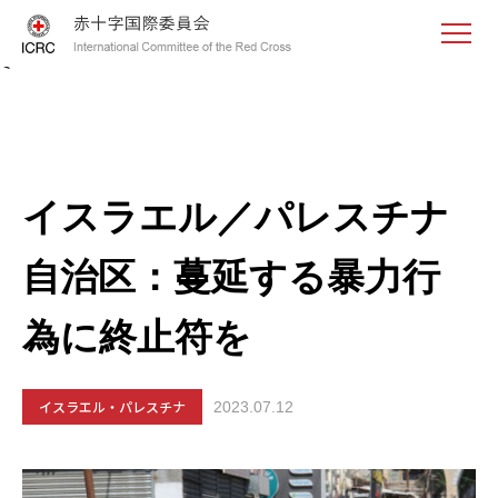
<
イスラエル／パレスチナ
自治区：蔓延する暴力行
為に終止符を
イスラエル・パレスチナ
2023.07.12