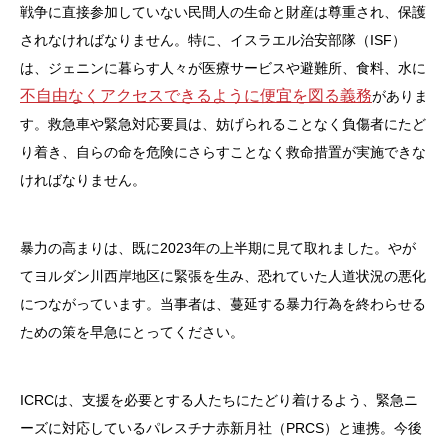
戦争に直接参加していない民間人の生命と財産は尊重され、保護
されなければなりません。特に、イスラエル治安部隊（ISF）
は、ジェニンに暮らす人々が医療サービスや避難所、食料、水に
不自由なくアクセスできるように便宜を図る義務
がありま
す。救急車や緊急対応要員は、妨げられることなく負傷者にたど
り着き、自らの命を危険にさらすことなく救命措置が実施できな
ければなりません。
暴力の高まりは、既に2023年の上半期に見て取れました。やが
てヨルダン川西岸地区に緊張を生み、恐れていた人道状況の悪化
につながっています。当事者は、蔓延する暴力行為を終わらせる
ための策を早急にとってください。
ICRCは、支援を必要とする人たちにたどり着けるよう、緊急ニ
ーズに対応しているパレスチナ赤新月社（PRCS）と連携。今後