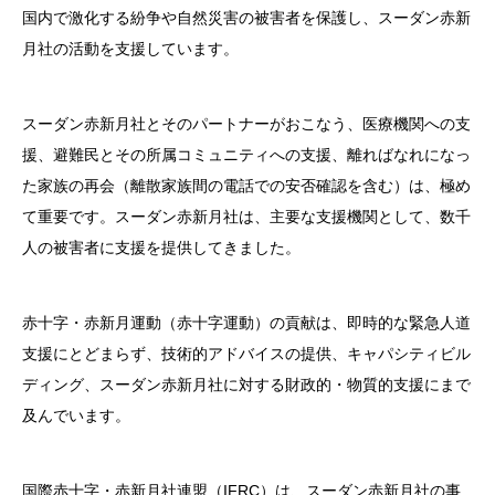
国内で激化する紛争や自然災害の被害者を保護し、スーダン赤新
月社の活動を支援しています。
スーダン赤新月社とそのパートナーがおこなう、医療機関への支
援、避難民とその所属コミュニティへの支援、離ればなれになっ
た家族の再会（離散家族間の電話での安否確認を含む）は、極め
て重要です。スーダン赤新月社は、主要な支援機関として、数千
人の被害者に支援を提供してきました。
赤十字・赤新月運動（赤十字運動）の貢献は、即時的な緊急人道
支援にとどまらず、技術的アドバイスの提供、キャパシティビル
ディング、スーダン赤新月社に対する財政的・物質的支援にまで
及んでいます。
国際赤十字・赤新月社連盟（IFRC）は、スーダン赤新月社の事