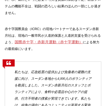
テムの機能不全は、戦闘の恐ろしい結果のほんの一部にしか過ぎ
ません。
赤十字国際員会（ICRC）の現地パートナーであるスーダン赤新
月社は、現地の一般市民が人道的保護と人道的支援を受けられる
国際赤十字・赤新月運動（赤十字運動）
よう、
による努力
の最前線にいます。
私たちは、応急処置の提供および負傷者の避難の支
援に向け、スーダン各地から4,000人のボランティア
を動員しました。スーダン赤新月社のスタッフとボ
ランティアにより、食料や必需品や心のケアの提
供、行方不明者の捜索が実現できています。私たち
は、紛争の渦中にあるコミュニティが直面する緊急