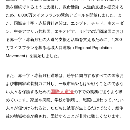
業を継続できるように支援し、救命活動・人道的支援を拡充する
ため、6,000万スイスフランの緊急アピールを開始しました。ま
た、国際赤十字・赤新月社連盟は、エジプト、チャド、南スーダ
ン、中央アフリカ共和国、エチオピア、リビアの近隣諸国におけ
る赤十字・赤新月社の人道的支援と活動を支えるために、4,200
万スイスフランを募る地域人口運動（Regional Population
Movement）を開始しました。
また、赤十字・赤新月社運動は、紛争に関与するすべての国家お
よび非国家武装勢力に対し、一般市民やもはや戦うことのできな
国際人道法
い人々を保護するための
の下での義務に従うよう求
めています。家屋や病院、学校が損壊し、戦闘に加わっていない
人々が傷つけられると、ただちに被害が生じるだけでなく、紛争
後の地域社会が癒され、団結することが非常に難しくなります。