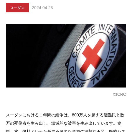
スーダン
2024.04.25
©ICRC
スーダンにおける１年間の紛争は、800万人を超える避難民と数
万の死傷者を生み出し、壊滅的な被害を生み出しています。食
料、水、燃料といった必要不可欠な資源の深刻な不足、医療シス