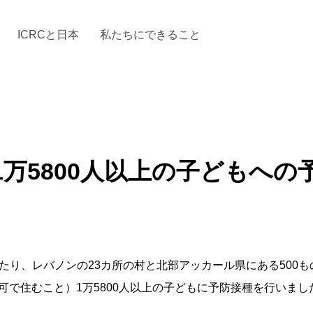
ICRCと日本
私たちにできること
と「国際人道法」とICRC
加する
場からの活動報告
駐日代表のご紹介
お知らせ・ニュース一覧
駐日代表部の使命
ICRCの財政
「赤十
万5800人以上の子どもへの
わたり、レバノンの23カ所の村と北部アッカール県にある500
で住むこと）1万5800人以上の子どもに予防接種を行いまし