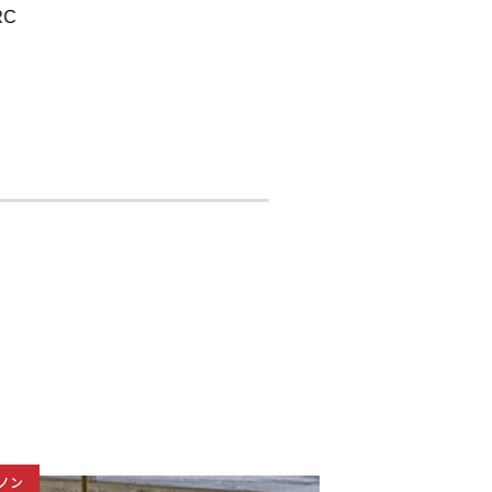
RC
ノン