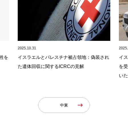
2025.10.31
2025.
牲を
イスラエルとパレスチナ被占領地：偽装され
イス
た遺体回収に関するICRCの見解
を受
いた
中東