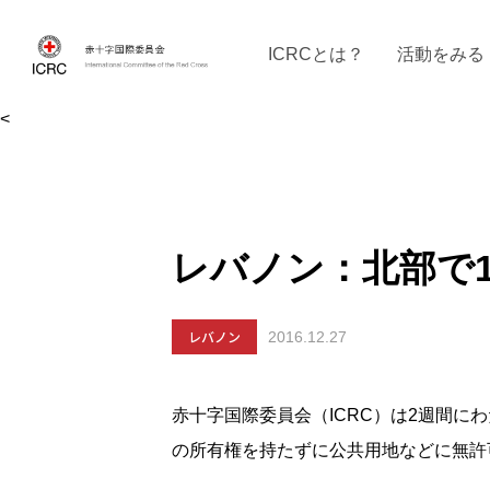
ICRCとは？
活動をみる
<
ICRCの沿革
ICRCの活動：４つの柱
ICRC駐日代表部について
ICRCで働く
戦時の決まりご
イベントに参
現
レバノン：北部で1
レバノン
2016.12.27
赤十字国際委員会（ICRC）は2週間に
の所有権を持たずに公共用地などに無許可