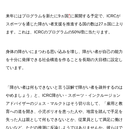
*
来年にはプログラムを新たに9ヵ国
に展開する予定で、ICRCが
スポーツを通じた障がい者支援を推進する国の数は27ヵ国に上り
ます。これは、ICRCのプログラムの50%増に当たります。
身体の障がいにまつわる思い込みを壊し、障がい者が自己の能力
を十分に発揮できる社会構造を作ることを長期の大目標に設定し
ています。
「障がい者は何もできないと言う誤解で障がい者を疎外するのは
やめましょう」と、ICRC障がい・スポーツ・インクルージョン
アドバイザーのジェス・マルクトはそう切り出して、「雇用と教
育への道を開き、小児ポリオを患った人や、地雷を踏んで手足を
失った人は親として何もできないとか、従業員として満足に働け
ないなど、ただの推測に反論しようではありませんか。彼らはで