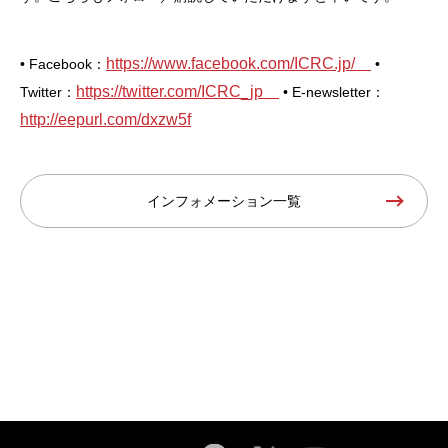
https://www.facebook.com/ICRC.jp/
• Facebook：
•
https://twitter.com/ICRC_jp
Twitter：
• E-newsletter：
http://eepurl.com/dxzw5f
インフォメーション一覧