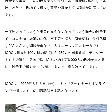
再会支援事業、生活の自立支援や食料・水・避難所の提供など多
岐にわたり、現場では様々な背景や職歴を持つ職員が活躍してい
ます。
一度始まってしまうと出口が見えなくなってしまう昨今の紛争下
で、コロナ禍、経済の悪化、不平等の拡大、気候変動、食料危機
などさまざまな問題が重なり、人道ニーズは高まる一方です。
ICRCは世界約100カ所の拠点に2, 959人の国際要員（デレゲー
ト）を派遣し、各国で採用された約１万6,000人の現地要員と共
に、紛争下で最も弱い立場にいる人々に寄り添っています。
ICRCは、2022年８月５日（金）にキャリアセミナーをオンライ
ンで開催します。使用言語は日本語となります。