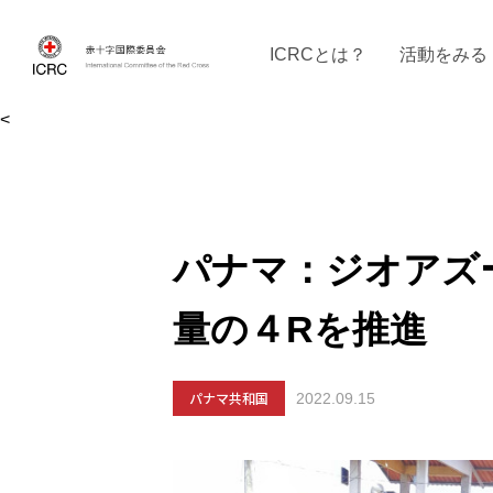
ICRCとは？
活動をみる
<
ICRCの沿革
ICRCの活動：４つの柱
ICRC駐日代表部について
ICRCで働く
戦時の決まりご
イベントに参
現
パナマ：ジオアズ
量の４Rを推進
パナマ共和国
2022.09.15