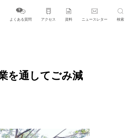
よくある質問
アクセス
資料
ニュースレター
検索
字」とパートナー機関
業を通してごみ減