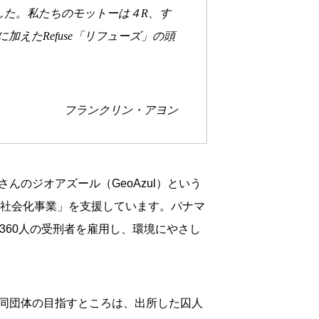
した。私たちのモットーは４R、す
に加えたRefuse「リフューズ」の頭
フランクリン・アヨン
のジオアズール（GeoAzul）という
再社会化事業」を支援しています。パナマ
360人の受刑者を雇用し、環境にやさし
同団体の目指すところは、出所した囚人