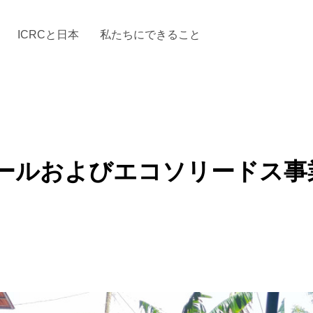
ICRCと日本
私たちにできること
と「国際人道法」とICRC
加する
場からの活動報告
駐日代表のご紹介
お知らせ・ニュース一覧
駐日代表部の使命
ICRCの財政
「赤十
ールおよびエコソリードス事