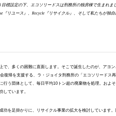
う目標設定の下、エコソリードスは刑務所の独房棟で生まれま
use『リユース』、Recycle『リサイクル』、そして私たちが独自
で、多くの困難に直面します。そこで誕生したのが、アヨンさん
社会復帰を支援する、ラ・ジョイタ刑務所の「エコソリードス
に行う団体として、毎日平均10トン超の廃棄物を処理。およそ
功しています。
成功を足掛かりに、リサイクル事業の拡大を検討しています。